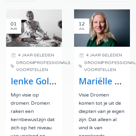
01
12
AUG
JUL
4 JAAR GELEDEN
4 JAAR GELEDEN
DROOMPROFESSIONALS
DROOMPROFESSIONAL
VOORSTELLEN
VOORSTELLEN
Ienke Goldewijk
Mariëlle Borst
Mijn visie op
Visie Dromen
dromen: Dromen
komen tot je uit de
raken een
diepten van je eigen
kernbewustzijn dat
zijn. Dat alleen al
zich op het niveau
vind ik van
van voelend en
ongekende