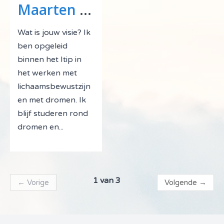
Maarten van Rootselaar
Wat is jouw visie? Ik
ben opgeleid
binnen het Itip in
het werken met
lichaamsbewustzijn
en met dromen. Ik
blijf studeren rond
dromen en...
1 van 3
←
Vorige
Volgende
→