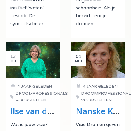
intuïtief ´weten´
schoonheid. Als je
bevindt. De
bereid bent je
symbolische en...
dromen...
13
01
MEI
MRT
4 JAAR GELEDEN
4 JAAR GELEDEN
DROOMPROFESSIONALS
DROOMPROFESSIONAL
VOORSTELLEN
VOORSTELLEN
Ilse van der Jagt
Nanske Kuiken
Wat is jouw visie?
Visie Dromen geven