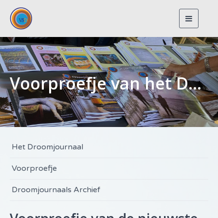
Toggle
navigat
Voorproefje van het Droomjournaal
Het Droomjournaal
Voorproefje
Droomjournaals Archief