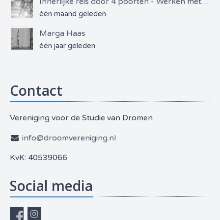
Innerlijke reis door 4 poorten - Werken met dromen & bewustzijn
één maand geleden
Marga Haas
één jaar geleden
Contact
Vereniging voor de Studie van Dromen
info@droomvereniging.nl
KvK: 40539066
Social media