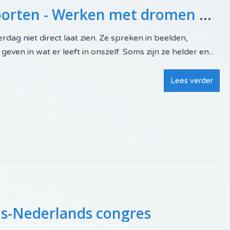
Innerlijke reis door 4 poorten - Werken met dromen & bewustzijn
rdag niet direct laat zien. Ze spreken in beelden,
ven in wat er leeft in onszelf. Soms zijn ze helder en...
Lees verder
ms-Nederlands congres