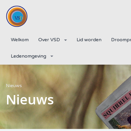
Welkom
Over VSD
Lid worden
Droompr
Ledenomgeving
Nieuws
Nieuws