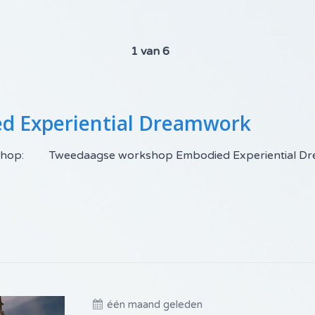
1 van 6
d Experiential Dreamwork
e workshop: Tweedaagse workshop Embodied Expe
één maand geleden